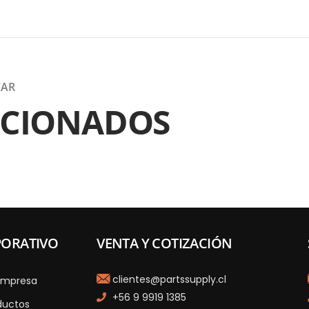
CAR
ACIONADOS
ORATIVO
VENTA Y COTIZACIÓN
clientes@partssupply.cl
empresa
+56 9 9919 1385
ductos