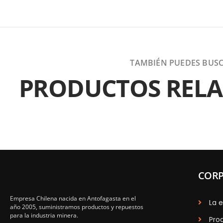
TAMBIÉN PUEDES BUS
PRODUCTOS REL
CORP
Empresa Chilena nacida en Antofagasta en el
La 
año 2005, suministramos productos y repuestos
para la industria minera.
Pro