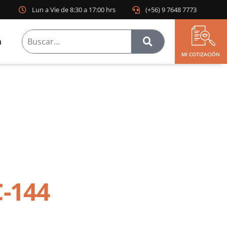
Lun a Vie de 8:30 a 17:00 hrs
(+56) 9 7648 7773
n
MI COTIZACIÓN
-144