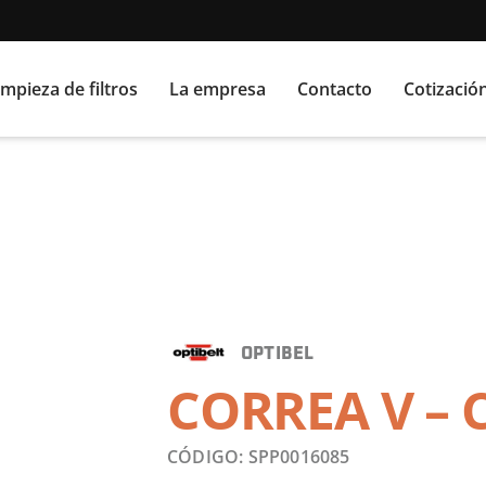
impieza de filtros
La empresa
Contacto
Cotizació
OPTIBEL
CORREA V – C
CÓDIGO: SPP0016085