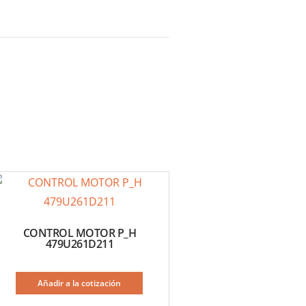
CONTROL MOTOR P_H
479U261D211
Añadir a la cotización