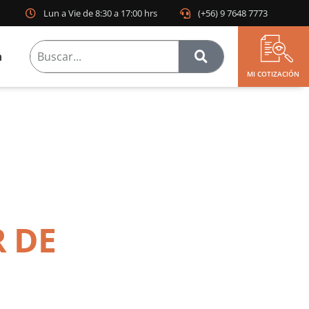
Lun a Vie de 8:30 a 17:00 hrs
(+56) 9 7648 7773
n
MI COTIZACIÓN
 DE