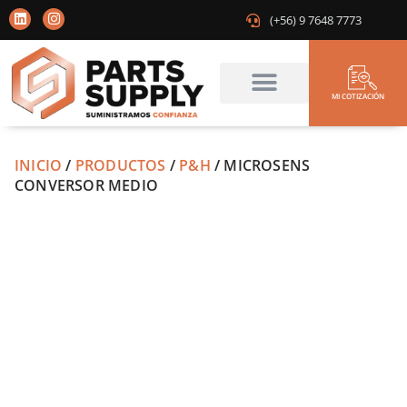
(+56) 9 7648 7773
MI COTIZACIÓN
Limpieza de filtros
La empresa
INICIO
/
PRODUCTOS
/
P&H
/ MICROSENS
CONVERSOR MEDIO