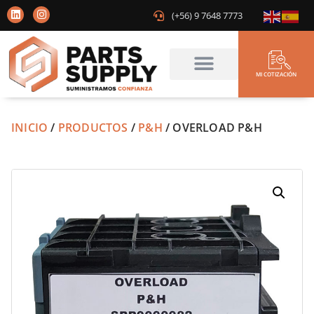
(+56) 9 7648 7773
MI COTIZACIÓN
INICIO
/
PRODUCTOS
/
P&H
/ OVERLOAD P&H