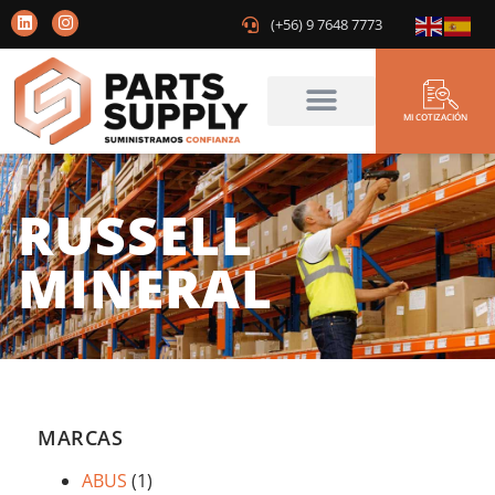
(+56) 9 7648 7773
MI COTIZACIÓN
RUSSELL
MINERAL
MARCAS
ABUS
(1)